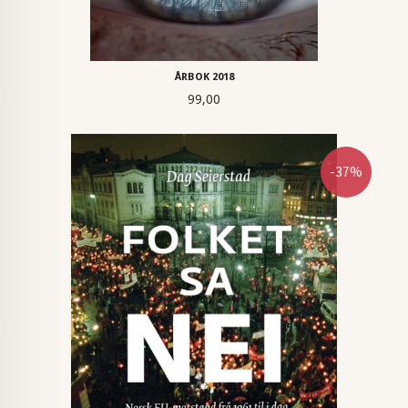
ÅRBOK 2018
Pris
99,00
-37%