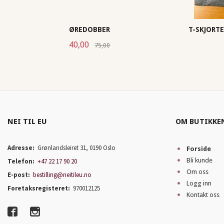
ØREDOBBER
T-SKJORT
Tilbud
Rabatt
40,00
75,00
KJØP
NEI TIL EU
OM BUTIKKE
Adresse:
Grønlandsleiret 31, 0190 Oslo
Forside
Bli kunde
Telefon:
+47 22 17 90 20
Om oss
E-post:
bestilling@neitileu.no
Logg inn
Foretaksregisteret:
970012125
Kontakt oss