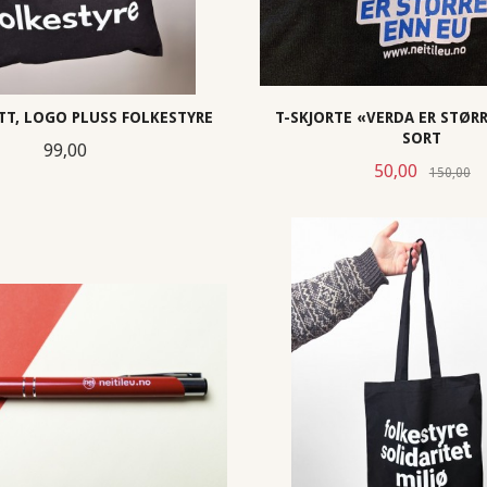
T, LOGO PLUSS FOLKESTYRE
T-SKJORTE «VERDA ER STØRR
SORT
Pris
99,00
Tilbud
R
50,00
150,00
KJØP
LES MER