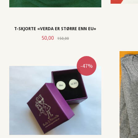
T-SKJORTE «VERDA ER STØRRE ENN EU»
Tilbud
Rabatt
50,00
150,00
LES MER
-47%