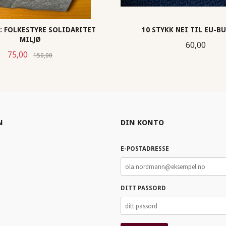
E: FOLKESTYRE SOLIDARITET
10 STYKK NEI TIL EU-B
MILJØ
Pris
60,00
Tilbud
Rabatt
75,00
150,00
LES MER
KJØP
N
DIN KONTO
E-POSTADRESSE
DITT PASSORD