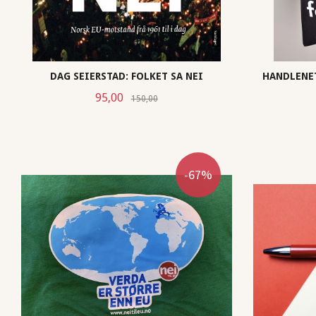
DAG SEIERSTAD: FOLKET SA NEI
HANDLENET
Tilbud
Rabatt
95,00
150,00
KJØP
-67%