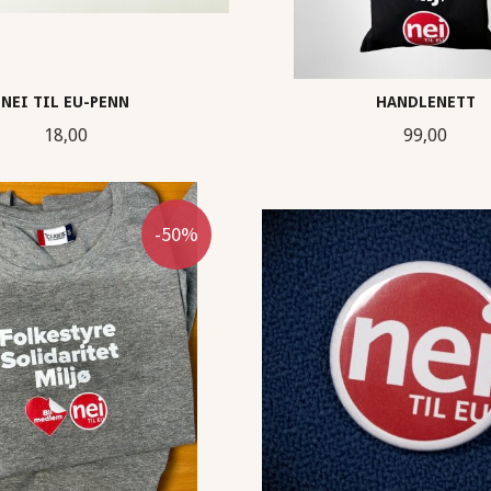
NEI TIL EU-PENN
HANDLENETT
Pris
Pris
18,00
99,00
KJØP
KJØP
-50%