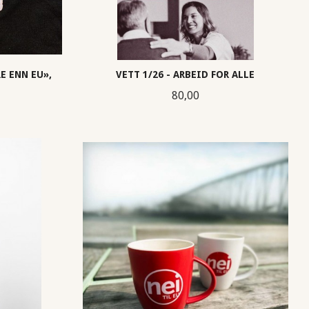
E ENN EU»,
VETT 1/26 - ARBEID FOR ALLE
Pris
80,00
abatt
KJØP