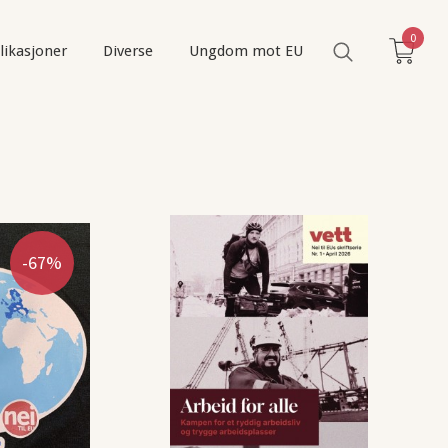
0
likasjoner
Diverse
Ungdom mot EU
-67%