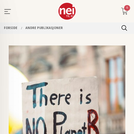
Gå
0
til
innholdet
FORSIDE
ANDRE PUBLIKASJONER