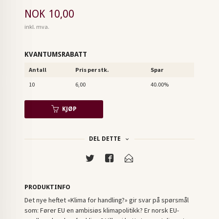
Pris
NOK
10,00
inkl. mva.
KVANTUMSRABATT
Antall
Pris per stk.
Spar
10
6,00
40.00%
KJØP
DEL DETTE
PRODUKTINFO
Det nye heftet «Klima for handling?» gir svar på spørsmål
som: Fører EU en ambisiøs klimapolitikk? Er norsk EU-