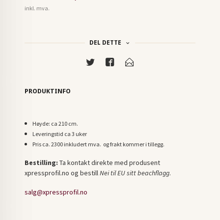
inkl. mva.
DEL DETTE
PRODUKTINFO
Høyde: ca 210 cm.
Leveringstid ca 3 uker
Pris ca. 2300 inkludert mva. og frakt kommer i tillegg.
Bestilling:
Ta kontakt direkte med produsent
xpressprofil.no og bestill
Nei til EU sitt beachflagg
.
salg@xpressprofil.no