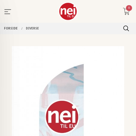
Gå
0
til
innholdet
FORSIDE
DIVERSE