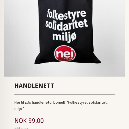
HANDLENETT
Nei til EUs handlenett i bomull. "Folkestyre, solidaritet,
miljø"
Pris
NOK
99,00
inkl. mva.