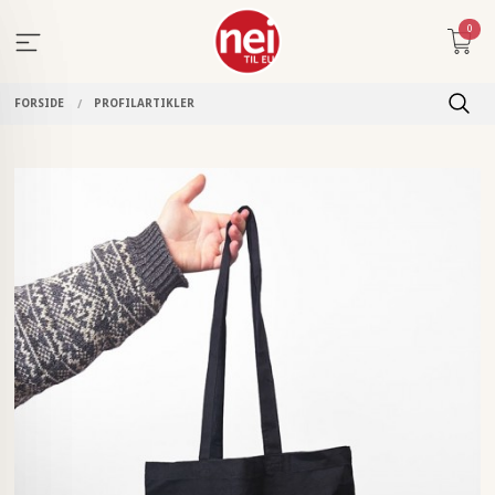
Gå
0
til
innholdet
FORSIDE
PROFILARTIKLER