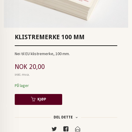
KLISTREMERKE 100 MM
Nei til EU klistremerke, 100 mm.
Pris
NOK
20,00
inkl. mva.
På lager
KJØP
DEL DETTE