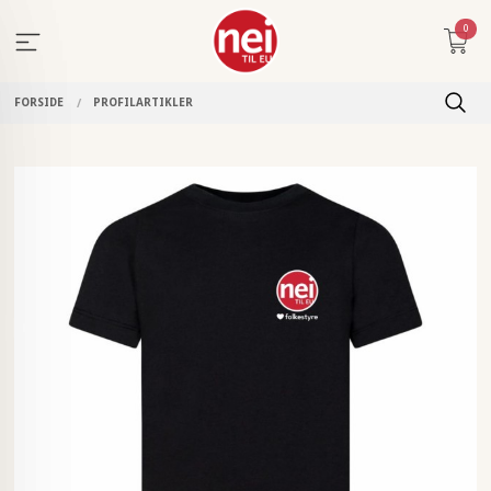
Gå
0
til
innholdet
FORSIDE
PROFILARTIKLER