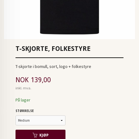
T-SKJORTE, FOLKESTYRE
T-skjorte i bomull, sort, logo + folkestyre
Pris
NOK
139,00
inkl. mva.
På lager
STØRRELSE
KJØP