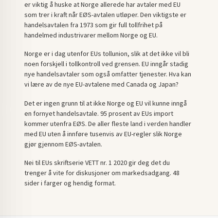
er viktig å huske at Norge allerede har avtaler med EU
som trer i kraft når EØS-avtalen utløper. Den viktigste er
handelsavtalen fra 1973 som gir full tollfrihet på
handelmed industrivarer mellom Norge og EU.
Norge er i dag utenfor EUs tollunion, slik at det ikke vil bli
noen forskjell i tollkontroll ved grensen. EU inngår stadig
nye handelsavtaler som også omfatter tjenester. Hva kan
vi lære av de nye EU-avtalene med Canada og Japan?
Det er ingen grunn til at ikke Norge og EU vil kunne inngå
en fornyet handelsavtale. 95 prosent av EUs import
kommer utenfra EØS. De aller fleste land i verden handler
med EU uten å innføre tusenvis av EU-regler slik Norge
gjør gjennom EØS-avtalen.
Nei til EUs skriftserie VETT nr. 1 2020 gir deg det du
trenger å vite for diskusjoner om markedsadgang. 48
sider i farger og hendig format.