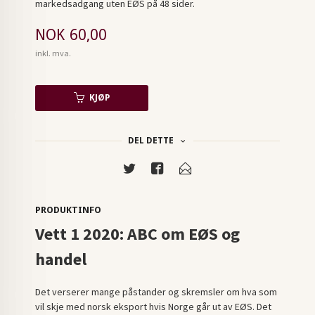
markedsadgang uten EØS på 48 sider.
Pris
NOK
60,00
inkl. mva.
KJØP
DEL DETTE
PRODUKTINFO
Vett 1 2020: ABC om EØS og
handel
Det verserer mange påstander og skremsler om hva som
vil skje med norsk eksport hvis Norge går ut av EØS. Det