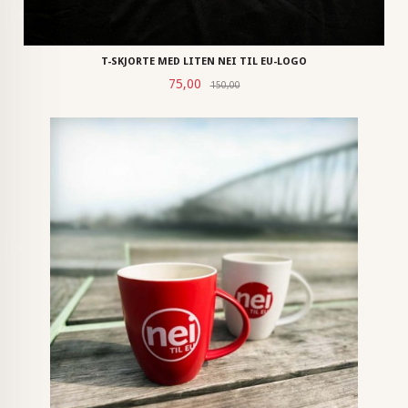
T-SKJORTE MED LITEN NEI TIL EU-LOGO
Rabatt
Tilbud
75,00
150,00