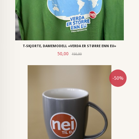
T-SKJORTE, DAMEMODELL «VERDA ER STØRRE ENN EU»
Rabatt
Tilbud
50,00
150,00
-50%