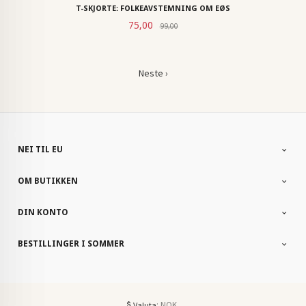
T-SKJORTE: FOLKEAVSTEMNING OM EØS
Rabatt
Tilbud
75,00
99,00
Neste ›
NEI TIL EU
OM BUTIKKEN
DIN KONTO
BESTILLINGER I SOMMER
: NOK
Valuta