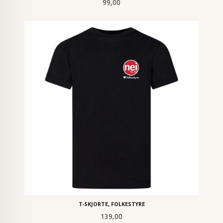
Pris
99,00
T-SKJORTE, FOLKESTYRE
Pris
139,00