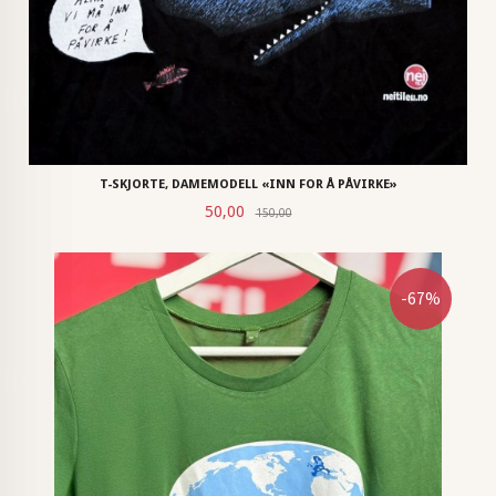
T-SKJORTE, DAMEMODELL «INN FOR Å PÅVIRKE»
Rabatt
Tilbud
50,00
150,00
-67%