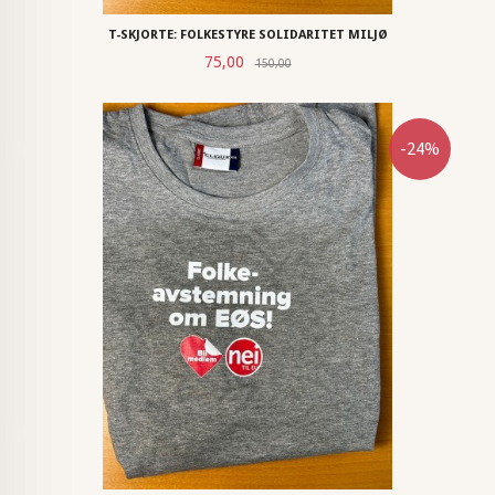
T-SKJORTE: FOLKESTYRE SOLIDARITET MILJØ
Rabatt
Tilbud
75,00
150,00
-24%